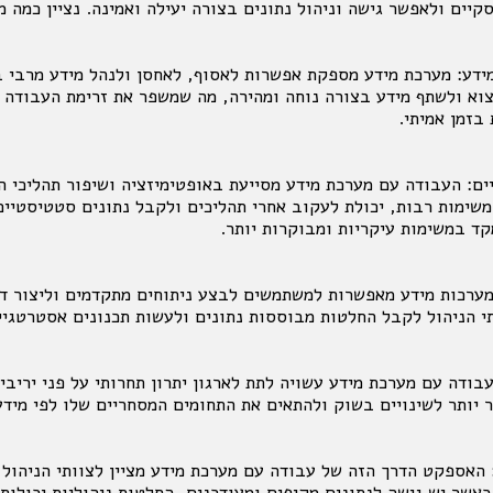
יים ולאפשר גישה וניהול נתונים בצורה יעילה ואמינה. נציין כמה מ
למידע: מערכת מידע מספקת אפשרות לאסוף, לאחסן ולנהל מידע מרבי ב
וא ולשתף מידע בצורה נוחה ומהירה, מה שמשפר את זרימת העבודה ו
בזמן אמיתי.
יים: העבודה עם מערכת מידע מסייעת באופטימיזציה ושיפור תהליכי ה
שימות רבות, יכולת לעקוב אחרי תהליכים ולקבל נתונים סטטיסטיים 
ד במשימות עיקריות ומבוקרות יותר.
ח: מערכות מידע מאפשרות למשתמשים לבצע ניתוחים מתקדמים וליצור ד
י הניהול לקבל החלטות מבוססות נתונים ולעשות תכנונים אסטרטגיים
עבודה עם מערכת מידע עשויה לתת לארגון יתרון תחרותי על פני יריבים
ר יותר לשינויים בשוק ולהתאים את התחומים המסחריים שלו לפי מידע
: האספקט הדרך הזה של עבודה עם מערכת מידע מציין לצוותי הניהול
כאשר יש גישה לנתונים מקיפים ומעודכנים, החלטות ניהוליות יכולות